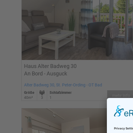
Haus Alter Badweg 30
An Bord - Ausguck
Alter Badweg 30, St. Peter-Ording - OT Bad
Größe
Schlafzimmer
mehr Info
40m²
3
1