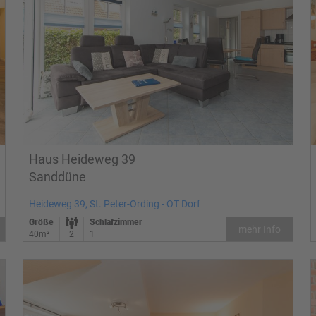
Haus Heideweg 39
Sanddüne
Heideweg 39, St. Peter-Ording - OT Dorf
Größe
Schlafzimmer
mehr Info
40m²
2
1