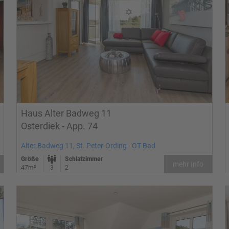
Haus Alter Badweg 11
Osterdiek - App. 74
Alter Badweg 11, St. Peter-Ording - OT Bad
Größe
Schlafzimmer
mehr Info
47m²
3
2