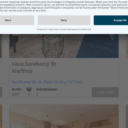
Haus Sandkamp 9b
Warfthüs
Sandkamp 9b, St. Peter-Ording - OT Dorf
Größe
Schlafzimmer
mehr Info
65m²
4
2