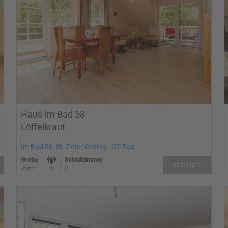
Haus Im Bad 58
Löffelkraut
Im Bad 58, St. Peter-Ording - OT Bad
Größe
Schlafzimmer
mehr Info
70m²
4
2