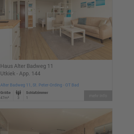
Haus Alter Badweg 11
Utkiek - App. 144
Alter Badweg 11, St. Peter-Ording - OT Bad
Größe
Schlafzimmer
mehr Info
47m²
3
1