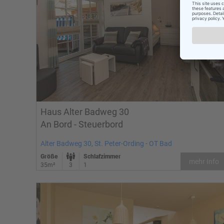
Haus Alter Badweg 30
An Bord - Steuerbord
Alter Badweg 30, St. Peter-Ording - OT Bad
Größe
Schlafzimmer
mehr Info
35m²
3
1