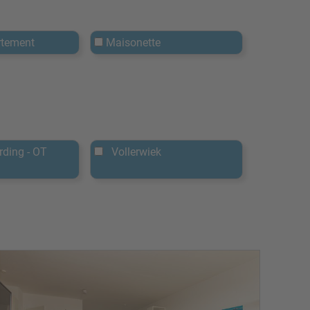
rtement
Maisonette
rding - OT
Vollerwiek