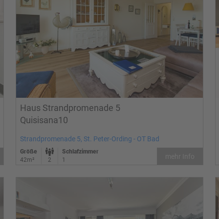
Haus Strandpromenade 5
Quisisana10
Strandpromenade 5, St. Peter-Ording - OT Bad
Größe
Schlafzimmer
mehr Info
42m²
2
1