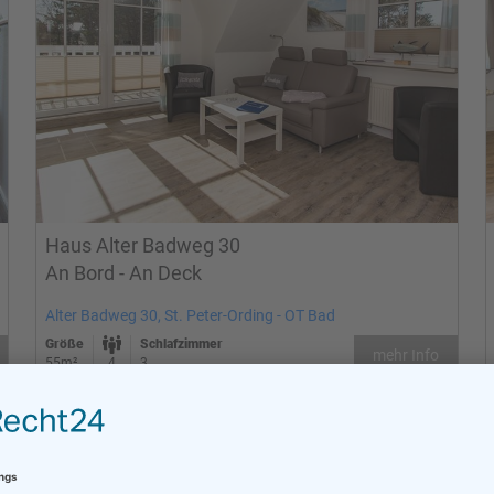
Haus Alter Badweg 30
An Bord - An Deck
Alter Badweg 30, St. Peter-Ording - OT Bad
Größe
Schlafzimmer
mehr Info
55m²
4
3