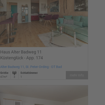
Haus Alter Badweg 11
Küstenglück - App. 174
Alter Badweg 11, St. Peter-Ording - OT Bad
Größe
Schlafzimmer
mehr Info
47m²
3
1