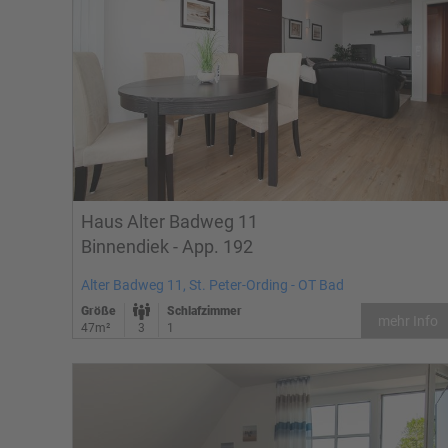
Haus Alter Badweg 11
Binnendiek - App. 192
Alter Badweg 11, St. Peter-Ording - OT Bad
Größe
Schlafzimmer
mehr Info
47m²
3
1