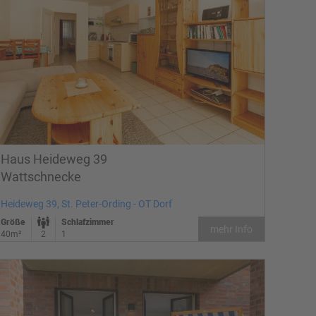
Haus Heideweg 39
Wattschnecke
Heideweg 39, St. Peter-Ording - OT Dorf
Größe
Schlafzimmer
mehr Info
40m²
2
1