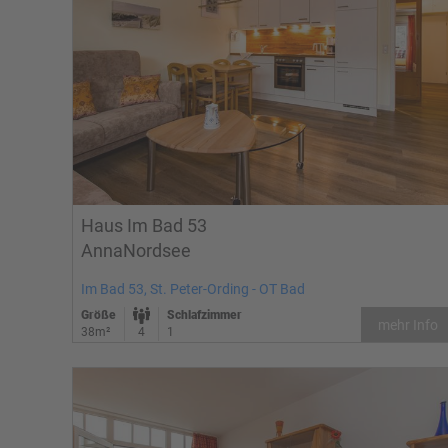
Haus Im Bad 53
AnnaNordsee
Im Bad 53, St. Peter-Ording - OT Bad
Größe
Schlafzimmer
mehr Info
38m²
4
1