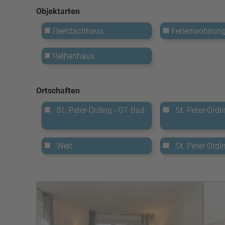
Objektarten
Reetdachhaus
Ferienwohnun
Reihenhaus
Ortschaften
St. Peter-Ording - OT Bad
St. Peter-Ordin
Welt
St. Peter Ordi