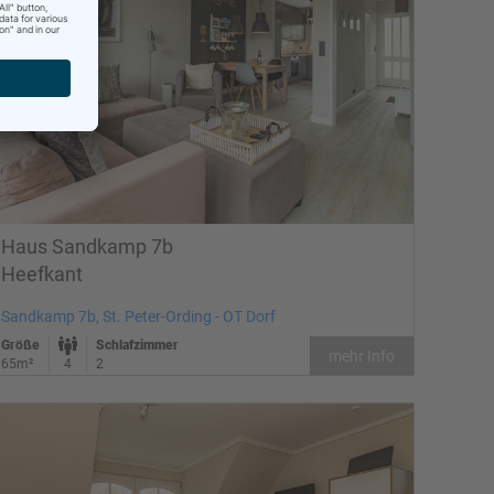
Haus Sandkamp 7b
Heefkant
Sandkamp 7b, St. Peter-Ording - OT Dorf
Größe
Schlafzimmer
mehr Info
65m²
4
2