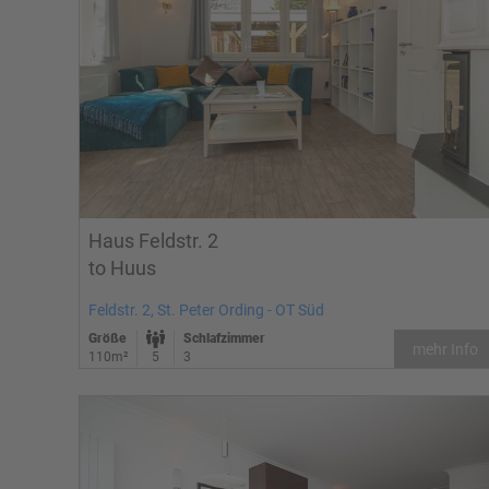
Haus Feldstr. 2
to Huus
Feldstr. 2, St. Peter Ording - OT Süd
Größe
Schlafzimmer
mehr Info
110m²
5
3