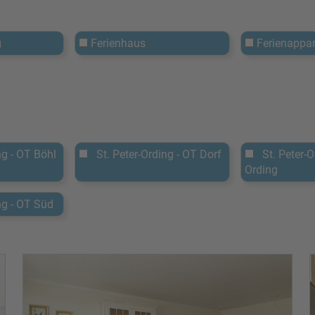
g
Ferienhaus
Ferienappa
g - OT Böhl
St. Peter-Ording - OT Dorf
St. Peter-O
Ording
ng - OT Süd