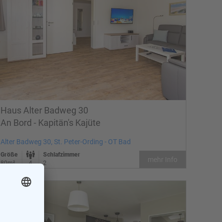
Haus Alter Badweg 30
An Bord - Kapitän's Kajüte
Alter Badweg 30, St. Peter-Ording - OT Bad
Größe
Schlafzimmer
mehr Info
80m²
4
2